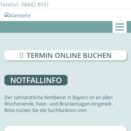
Direkt
Telefon
08442 8931
zum
mail@zahnarztpraxis-lingl.de
Inhalt
Togg
navig
TERMIN ONLINE BUCHEN
NOTFALLINFO
Der zahnärztliche Notdienst in Bayern ist an allen
Wochenende, Feier- und Brückentagen eingeteilt.
Bitte nutzen Sie die Suchfunktion von: