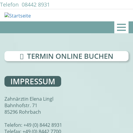
Direkt
Telefon
08442 8931
zum
mail@zahnarztpraxis-lingl.de
Inhalt
Togg
navig
TERMIN ONLINE BUCHEN
IMPRESSUM
Zahnärztin Elena Lingl
Bahnhofstr. 71
85296 Rohrbach
Telefon: +49 (0) 8442 8931
Telefax: +49 (0) 8442 7700