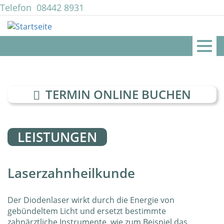
Direkt
Telefon
08442 8931
zum
mail@zahnarztpraxis-lingl.de
Inhalt
Togg
navig
TERMIN ONLINE BUCHEN
LEISTUNGEN
Laserzahnheilkunde
Der Diodenlaser wirkt durch die Energie von
gebündeltem Licht und ersetzt bestimmte
zahnärztliche Instrumente, wie zum Beispiel das